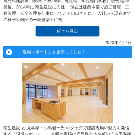
鹿児島建設専門学校(平成26年に鹿児島工学院専門学校に統合)を卒
業後、2014年に 南生建設に入社。 現在は建築本部で施工管理・工
程管理・安全管理を仕事にしている山口さんに、 入社から現在まで
の様子や難関の一級建築士に合 ...…
続きを見る
2020年2月7日
「現場レポート」を更新しました！
南生建設 と 見学家・小島健一氏 のタッグで建設現場の魅力を発信
する「現場レポート」。 今回の現場は鹿児島市本名町の『吉田寿康